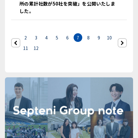
所の累計社数が50社を突破」を公開いたしま
した。
2
3
4
5
6
7
8
9
10
前へ
11
12