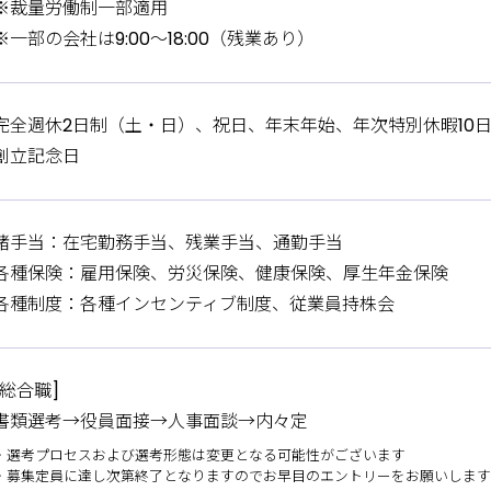
※裁量労働制一部適用
※一部の会社は9:00〜18:00（残業あり）
完全週休2日制（土・日）、祝日、年末年始、年次特別休暇10日
創立記念日
諸手当：在宅勤務手当、残業手当、通勤手当
各種保険：雇用保険、労災保険、健康保険、厚生年金保険
各種制度：各種インセンティブ制度、従業員持株会
[総合職]
書類選考→役員面接→人事面談→内々定
・選考プロセスおよび選考形態は変更となる可能性がございます
・募集定員に達し次第終了となりますのでお早目のエントリーをお願いしま