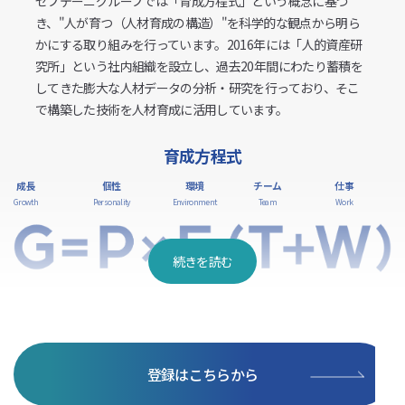
セプテーニグループでは「育成方程式」という概念に基づ
き、"人が育つ（人材育成の構造）"を科学的な観点から明ら
かにする取り組みを行っています。2016年には「人的資産研
究所」という社内組織を設立し、過去20年間にわたり蓄積を
してきた膨大な人材データの分析・研究を行っており、そこ
で構築した技術を人材育成に活用しています。
育成方程式
成長
個性
環境
チーム
仕事
Growth
Personality
Environment
Team
Work
続きを読む
当社の人材育成スタンスは、約10年前に構想された人材育成
概念である育成方程式に基づいています。これは、生まれ持
った個性とその人をとりまく環境が相互作用することで、
登録はこちらから
個々人の成長に影響を及ぼすという法則性を表した考え方で