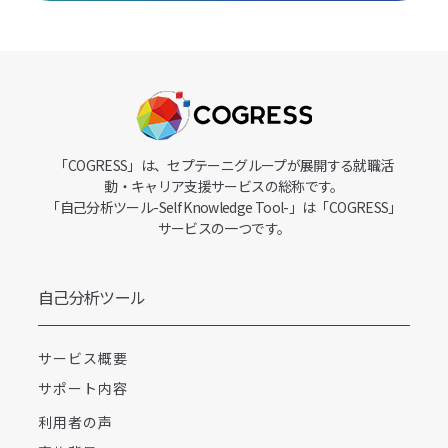
す。職場にある環境（E）をチーム（T）および仕事（W）と
定義し、その2つの要素と本人の個性（P）との相性が高いほ
ど、 大きな成長（G）を生む可能性が高まると考えています。
「COGRESS」は、セプテーニグループが展開する就職活
動・キャリア支援サービスの総称です。
人の個性に合った環境を提供し、
「自己分析ツール-Self Knowledge Tool-」は「COGRESS」
サービスの一つです。
人材の早期戦力化を実現
自己分析ツール
当社では、この育成方程式の概念をベースに研究と実践を重
サービス概要
ねる中で、当社で将来活躍する可能性の高い人材の見極め
サポート内容
と、個性と環境（配属先）とのマッチングを図ってまいりま
した。その結果、若手人材の早期戦力化を実現いたしまし
利用者の声
た。